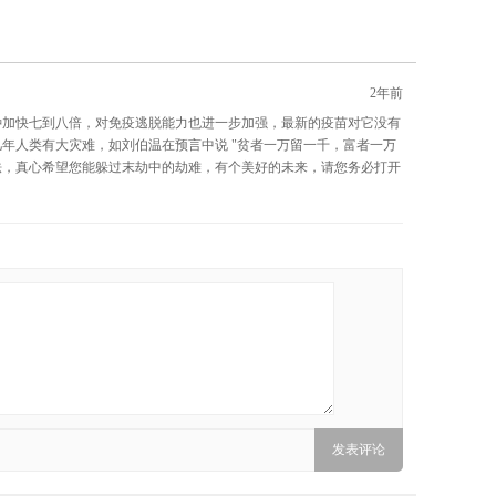
2年前
变种加快七到八倍，对免疫逃脱能力也进一步加强，最新的疫苗对它没有
年人类有大灾难，如刘伯温在预言中说 "贫者一万留一千，富者一万
方法，真心希望您能躲过末劫中的劫难，有个美好的未来，请您务必打开