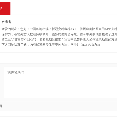
论
台湾省
亲爱的朋友：您好！中国各地出现了新冠变种毒株JN.1，传播速度比原来的XBB
保护力，各地死亡人数在持续攀升，很多病患突然猝死。古今中外的预言也说了这几
留二三”,“贫富若不回心转，看看死期到眼前”, 预言中也告诉世人如何逃离劫难的
下方网址认真了解，内有躲避瘟疫保平安的方法。网址1：https://d1u7crz
网