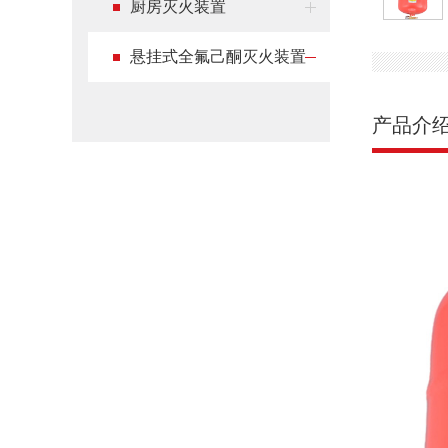
厨房灭火装置
悬挂式全氟己酮灭火装置
产品介